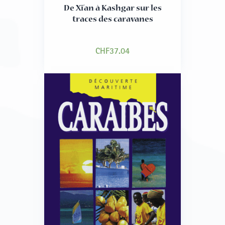
De Xi’an à Kashgar sur les
traces des caravanes
CHF
37.04