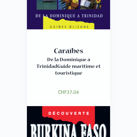
Caraïbes
De la Dominique à
TrinidadGuide maritime et
touristique
CHF
37.04