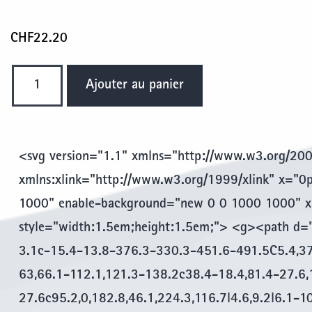
CHF
22.20
quantité
Ajouter au panier
de
Carte
Ladakh-
<svg version="1.1" xmlns="http://www.w3.org/200
Zanskar
-
xmlns:xlink="http://www.w3.org/1999/xlink" x="
Centre
1000" enable-background="new 0 0 1000 1000" xm
style="width:1.5em;height:1.5em;"> <g><path d
3.1c-15.4-13.8-376.3-330.3-451.6-491.5C5.4,37
63,66.1-112.1,121.3-138.2c38.4-18.4,81.4-27.6,
27.6c95.2,0,182.8,46.1,224.3,116.7l4.6,9.2l6.1-