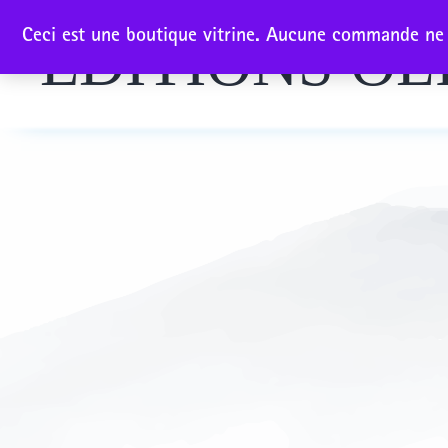
Aller
Ceci est une boutique vitrine. Aucune commande ne p
EDITIONS OL
au
contenu