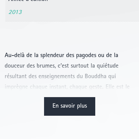
2013
Au-delà de la splendeur des pagodes ou de la
douceur des brumes, c’est surtout la quiétude
résultant des enseignements du Bouddha qui
imprègne chaque instant, chaque geste. Elle est le
fil d’or qui guide les pas d’Oliver Föllmi. La relation
En savoir plus
forte qui lie le photographe à cette contrée bénie
des dieux transparaît dans chaque prise de vue :
simplicité et fraîcheur des regards, joie ou gravité,