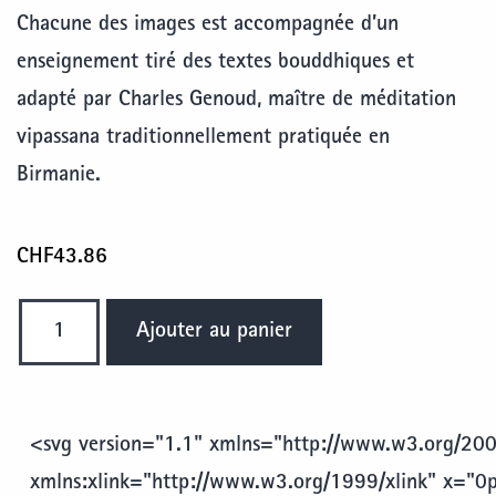
Chacune des images est accompagnée d’un
enseignement tiré des textes bouddhiques et
adapté par Charles Genoud, maître de méditation
vipassana traditionnellement pratiquée en
Birmanie.
CHF
43.86
quantité
Ajouter au panier
de
Birmanie,
rêve
<svg version="1.1" xmlns="http://www.w3.org/200
éveillé
xmlns:xlink="http://www.w3.org/1999/xlink" x="