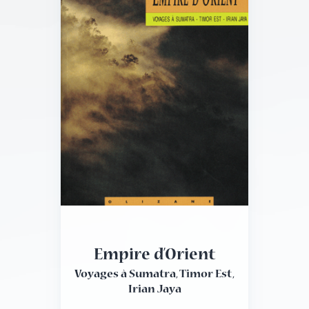
partager ses propres impressions et sentiments face
à cette nature grandiose et à ces populations
souvent si différentes de lui. A son expérience
personnelle, aspect le plus passionnant de ce récit,
il ajoute des informations intéressantes sur les
coutumes, l’histoire ou les religions des diverses
peuplades sibériennes rencontrées en cours de
route.nCertes, l’auteur est un homme de son temps,
un Britannique de l’époque victorienne, avec ses
préjugés qui ne sont plus les nôtres. Mais c’est
aussi un homme intelligent, cultivé, sensible à la
Empire d’Orient
beauté de la nature et surtout doué d’un délicieux
Voyages à Sumatra, Timor Est,
sens de l’humour, grâce auquel il manie
Irian Jaya