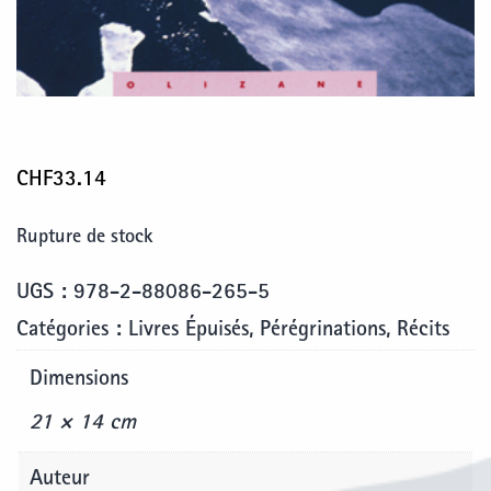
CHF
33.14
Rupture de stock
UGS :
978-2-88086-265-5
Catégories :
Livres Épuisés
,
Pérégrinations
,
Récits
Dimensions
21 × 14 cm
Auteur