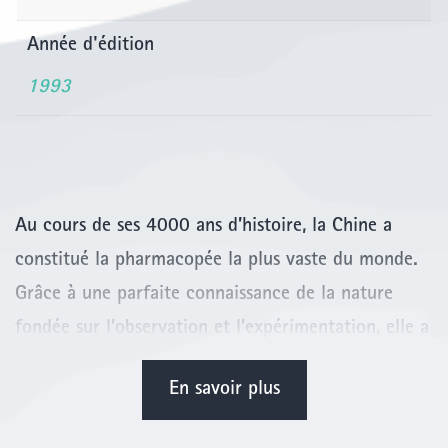
Année d'édition
1993
Au cours de ses 4000 ans d’histoire, la Chine a
constitué la pharmacopée la plus vaste du monde.
Grâce à une parfaite connaissance de la nature
fondée sur l’observation et l’expérimentation, elle a
su développer un système thérapeutique basé sur
En savoir plus
l’utilisation des plantes qui est aussi complexe que
les savoirs médicaux modernes en usage en