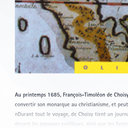
Au printemps 1685, François-Timoléon de Choisy,
convertir son monarque au christianisme, et peut
nDurant tout le voyage, de Choisy tient un journa
devant les paysages exotiques, ainsi que les fast