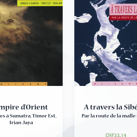
mpire d’Orient
A travers la Sib
es à Sumatra, Timor Est,
Par la route de la malle
Irian Jaya
CHF
33.14