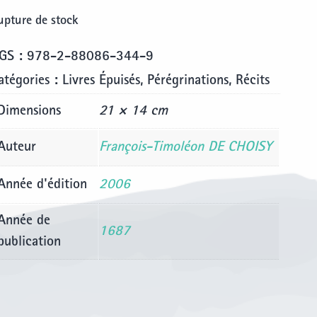
upture de stock
GS :
978-2-88086-344-9
atégories :
Livres Épuisés
,
Pérégrinations
,
Récits
Dimensions
21 × 14 cm
Auteur
François-Timoléon DE CHOISY
Année d'édition
2006
Année de
1687
publication