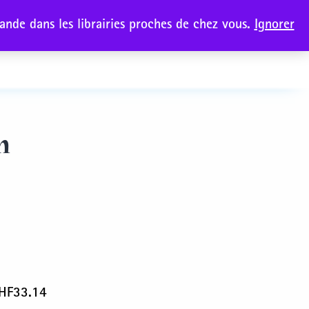
nde dans les librairies proches de chez vous.
Ignorer
Collections
toire
Ouvrir
le
menu
m
HF
33.14