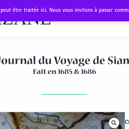
eut être traitée ici. Nous vous invitons à passer comma
IZANE
Notre his
Journal du Voyage de Sia
Fait en 1685 & 1686
C