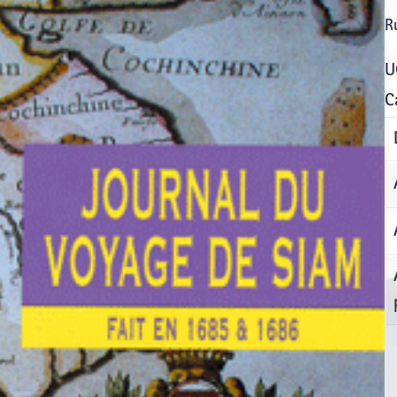
R
U
C