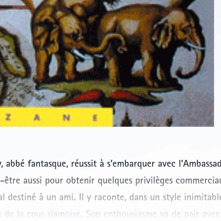
 abbé fantasque, réussit à s’embarquer avec l’Ambassad
-être aussi pour obtenir quelques privilèges commercia
l destiné à un ami. Il y raconte, dans un style inimitabl
es de la cour siamoise. Son enthousiasme va de pair ave