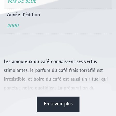
Véra DE BLUË
Année d'édition
2000
Les amoureux du café connaissent ses vertus
stimulantes, le parfum du café frais torréfié est
irrésistible, et boire du café est aussi un rituel qui
ponctue notre quotidien. La préparation du
breuvage ne s’improvise pas, comme ne témoignent
En savoir plus
les quelque vingt recettes de café et de
nombreuses variantes et suggestions. Mais le café,