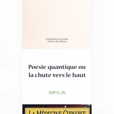
l’enfant en voyage ou en montagne.
Les personnes souffrant d’une maladie chronique
comme le diabète ou l’immunosuppression liée au
virus du sida trouveront des chapitres qui leur sont
spécialement destinés. Une table des matières très
précise, un glossaire et un index donnent un accès
rapide à l’information désirée.
Poésie quantique ou
Cet ouvrage invite aussi le voyageur à une attitude
la chute vers le haut
respectueuse envers les habitants des contrées qu’il
entend visiter.
CHF
11.70