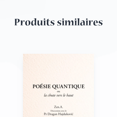
fournit des réponses à ces questions.
Les sujets traités vont de la préparation d’une
Produits similaires
pharmacie de voyage au traitement d’une diarrhée,
en passant par la remise en place d’une épaule
luxée ou la prévention d’un mal aigu des
montagnes.
Isabelle Philippe a également prévu des tests de
santé permettant d’évaluer rapidement l’état d’un
malade ou d’un blessé.
En outre, ce livre est le premier en langue française
qui traite des aspects spécifiques liés à la femme et