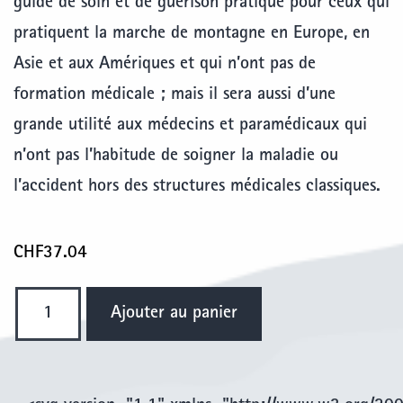
guide de soin et de guérison pratique pour ceux qui
pratiquent la marche de montagne en Europe, en
Asie et aux Amériques et qui n’ont pas de
formation médicale ; mais il sera aussi d’une
grande utilité aux médecins et paramédicaux qui
n’ont pas l’habitude de soigner la maladie ou
l’accident hors des structures médicales classiques.
CHF
37.04
quantité
Ajouter au panier
de
Guide
médical