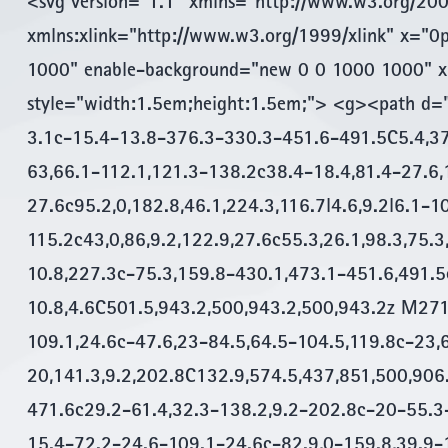
<svg version="1.1" xmlns="http://www.w3.org/200
des
espaces
xmlns:xlink="http://www.w3.org/1999/xlink" x="
sauvages
1000" enable-background="new 0 0 1000 1000" xm
style="width:1.5em;height:1.5em;"> <g><path d
3.1c-15.4-13.8-376.3-330.3-451.6-491.5C5.4,37
63,66.1-112.1,121.3-138.2c38.4-18.4,81.4-27.6,
27.6c95.2,0,182.8,46.1,224.3,116.7l4.6,9.2l6.1-
115.2c43,0,86,9.2,122.9,27.6c55.3,26.1,98.3,75.3
10.8,227.3c-75.3,159.8-430.1,473.1-451.6,491.5c
10.8,4.6C501.5,943.2,500,943.2,500,943.2z M271
109.1,24.6c-47.6,23-84.5,64.5-104.5,119.8c-23,
20,141.3,9.2,202.8C132.9,574.5,437,851,500,906
471.6c29.2-61.4,32.3-138.2,9.2-202.8c-20-55.3
15.4-72.2-24.6-109.1-24.6c-82.9,0-159.8,39.9-1