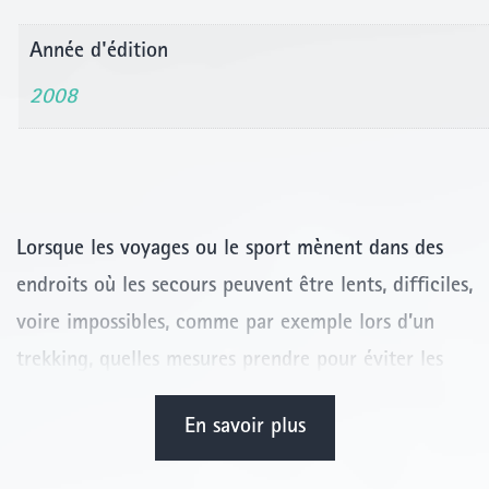
Année d'édition
2008
Lorsque les voyages ou le sport mènent dans des
endroits où les secours peuvent être lents, difficiles,
voire impossibles, comme par exemple lors d’un
trekking, quelles mesures prendre pour éviter les
maladies et les accidents, pour les soigner ou pour
En savoir plus
limiter les dégâts ? Dans un langage clair et
efficace, le Guide médical des espaces sauvages