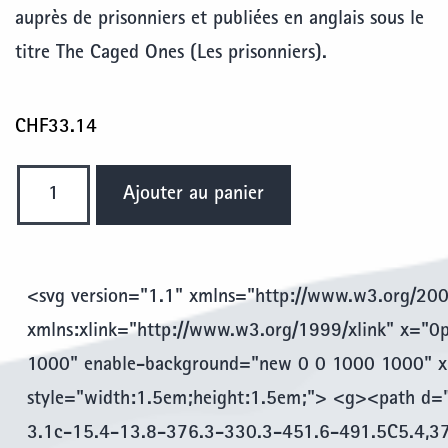
auprès de prisonniers et publiées en anglais sous le
titre The Caged Ones (Les prisonniers).
CHF
33.14
quantité
Ajouter au panier
de
Sur
la
<svg version="1.1" xmlns="http://www.w3.org/200
Route
de
xmlns:xlink="http://www.w3.org/1999/xlink" x="
Mandalay
1000" enable-background="new 0 0 1000 1000" xm
style="width:1.5em;height:1.5em;"> <g><path d
3.1c-15.4-13.8-376.3-330.3-451.6-491.5C5.4,37